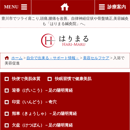
MENU
診療案内
豊川市でツライ肩こり,頭痛,腰痛を改善。自律神経症状や骨盤矯正,美容鍼灸
も「はりまる鍼灸院」へ。
ホーム
>
自分で出来る－サポート情報－
>
美容セルフケア
>
入浴で
美容促進
快便で美肌体質
快眠習慣で健康美肌
迎香（げいこう）－足の陽明胃経
印堂（いんどう）－奇穴
頬車（きょうしゃ）－足の陽明胃経
欠盆（けつぼん）－足の陽明胃経