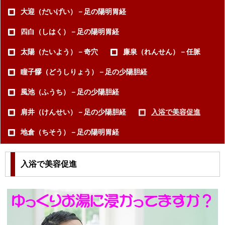
大迎（だいげい）－足の陽明胃経
四白（しはく）－足の陽明胃経
太陽（たいよう）－奇穴
廉泉（れんせん）－任脈
瞳子髎（どうしりょう）－足の少陽胆経
風池（ふうち）－足の少陽胆経
肩井（けんせい）－足の少陽胆経
入浴で美容促進
地倉（ちそう）－足の陽明胃経
入浴で美容促進