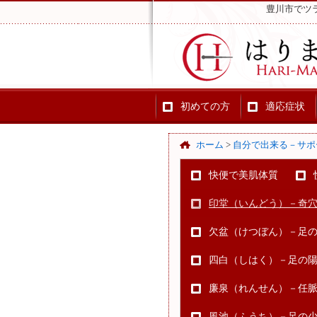
豊川市でツ
初めての方
適応症状
ホーム
>
自分で出来る－サポ
快便で美肌体質
印堂（いんどう）－奇
欠盆（けつぼん）－足
四白（しはく）－足の
廉泉（れんせん）－任
風池（ふうち）－足の