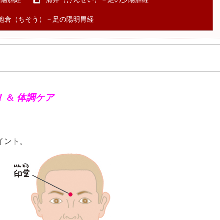
地倉（ちそう）－足の陽明胃経
 & 体調ケア
。
イント。