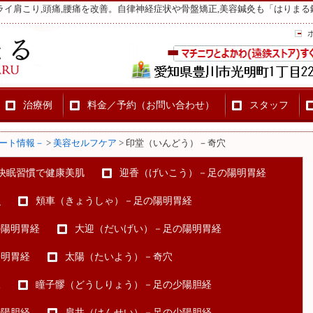
ライ肩こり,頭痛,腰痛を改善。自律神経症状や骨盤矯正,美容鍼灸も「はりまる
治療例
料金／予約（お問い合わせ）
スタッフ
ート情報－
>
美容セルフケア
>
印堂（いんどう）－奇穴
快眠習慣で健康美肌
迎香（げいこう）－足の陽明胃経
穴
頬車（きょうしゃ）－足の陽明胃経
の陽明胃経
大迎（だいげい）－足の陽明胃経
陽明胃経
太陽（たいよう）－奇穴
脈
瞳子髎（どうしりょう）－足の少陽胆経
少陽胆経
肩井（けんせい）－足の少陽胆経