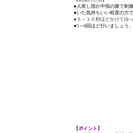
●人差し指か中指の腹で刺
●いた気持ちいい程度の力
●５～１０秒ほどかけてゆ
●5～6回ほど行いましょう
【ポイント】