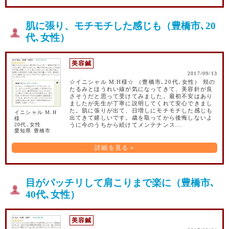
肌に張り、モチモチした感じも（豊橋市､20
代､女性）
美容鍼
2017/09/13
☆イニシャル M.H様☆ （豊橋市､20代､女性） 頬の
たるみとほうれい線が気になってきて、美容針が良
さそうだと思って受けてみました。最初不安はあり
ましたが先生が丁寧に説明してくれて安心できまし
た。肌に張りが出て、日増しにモチモチした感じも
イニシャル M.H
出てきて嬉しいです。歳を取ってから後悔しないよ
様
20代､女性
うに今のうちから続けてメンテナンス...
愛知県 豊橋市
詳細を見る »
目がパッチリして肩こりまで楽に（豊橋市､
40代､女性）
美容鍼