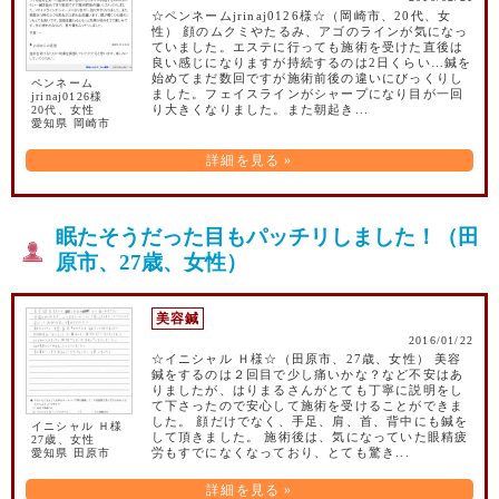
☆ペンネームjrinaj0126様☆（岡崎市、20代、女
性） 顔のムクミやたるみ、アゴのラインが気になっ
ていました。エステに行っても施術を受けた直後は
良い感じになりますが持続するのは2日くらい…鍼を
始めてまだ数回ですが施術前後の違いにびっくりし
ペンネーム
ました。フェイスラインがシャープになり目が一回
jrinaj0126様
20代、女性
り大きくなりました。また朝起き...
愛知県 岡崎市
詳細を見る »
眠たそうだった目もパッチリしました！（田
原市、27歳、女性）
美容鍼
2016/01/22
☆イニシャル Ｈ様☆（田原市、27歳、女性） 美容
鍼をするのは２回目で少し痛いかな？など不安はあ
りましたが、はりまるさんがとても丁寧に説明をし
て下さったので安心して施術を受けることができま
した。 顔だけでなく、手足、肩、首、背中にも鍼を
イニシャル Ｈ様
して頂きました。 施術後は、気になっていた眼精疲
27歳、女性
愛知県 田原市
労もすでになくなっており、とても驚き...
詳細を見る »