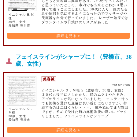
もともと美容鍼に興味があり、いつかやってみたい
と思っていたところ、市内でも出来るとわかり思い
切って通うことにしました。30代に入り、顔のたる
みや輪郭を気にするようになったのでマッサージや
イニシャル H.M
美顔器を自分で行っていました。 レーザー治療では
様
30代、女性
ダウンタイムや日焼けのリスクがあった...
愛知県 豊川市
詳細を見る »
フェイスラインがシャープに！（豊橋市、38
歳、女性）
美容鍼
2016/12/06
☆イニシャル Ｏ．Ｍ様☆（豊橋市、38歳、女性）
３０代も後半にさしかかり、顔のムクミやたるみ、
アゴのラインが気になっていました。 エステに行っ
ても施術を受けた直後は良い感じになりますが、持
続するのは二日くらい・・・。 鍼を始めてまだ数回
イニシャル Ｏ．
ですが、初めて受けた時の施術前後の違いにビック
Ｍ様
38歳、女性
リしました。フェイスラインがシャープ...
愛知県 豊橋市
詳細を見る »