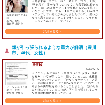
☆高嶺未菜（モデル）様☆（豊川市、20代、女性）
HPを見て、昔から気にはなっていた美容鍼に行きま
した。 はじめは顔がそこまで変化するなんて思って
いなかったです。 でも、１回でも終わると顔がリフ
トアップしているのが分かりました(^^)♡。 痛いか
高嶺未菜(モデル)
なって思ったけど、そこまで痛くもなく、リラクゼ
様
20代、女性
ーションもあるので、すごくい...
愛知県 豊川市
詳細を見る »
頬が引っ張られるような重力が解消（豊川
市、40代、女性）
美容鍼
2018/04/04
☆イニシャル T.S様☆ （豊橋市､40代､女性） 顔の
たるみ、シワが気になり、悩んでいました。化粧品
等でかぶれやすいので、「針なら安全かも？」と思
い、美容鍼を検討。 またHPが見やすかったので、は
りまるの美容鍼を受けることにしました。 頬のたる
イニシャル T.S様
みが気になっていましたが、下へ引っ張られるよう
40代、女性
愛知県 豊橋市
な重力は解消されましたが、ほ...
詳細を見る »