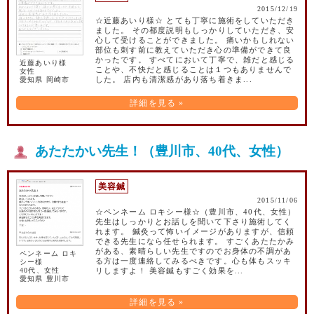
2015/12/19
☆近藤あいり様☆ とても丁寧に施術をしていただき
ました。 その都度説明もしっかりしていただき、安
心して受けることができました。 痛いかもしれない
部位も刺す前に教えていただき心の準備ができて良
かったです。 すべてにおいて丁寧で、雑だと感じる
近藤あいり様
ことや、不快だと感じることは１つもありませんで
女性
愛知県 岡崎市
した。 店内も清潔感があり落ち着きま...
詳細を見る »
あたたかい先生！（豊川市、40代、女性）
美容鍼
2015/11/06
☆ペンネーム ロキシー様☆（豊川市、40代、女性）
先生はしっかりとお話しを聞いて下さり施術してく
れます。 鍼灸って怖いイメージがありますが、信頼
できる先生になら任せられます。 すごくあたたかみ
がある、素晴らしい先生ですのでお身体の不調があ
ペンネーム ロキ
る方は一度連絡してみるべきです。心も体もスッキ
シー様
40代、女性
リしますよ！ 美容鍼もすごく効果を...
愛知県 豊川市
詳細を見る »