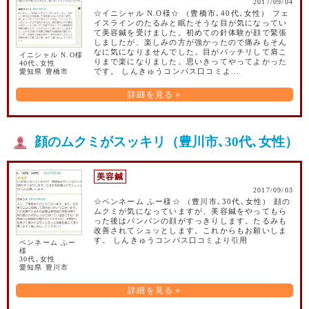
2017/09/04
☆イニシャル N.O様☆ （豊橋市､40代､女性） フェ
イスラインのたるみと眠たそうな目が気になってい
て美容鍼を受けました。初めての針体験が顔で緊張
しましたが、楽しみの方が強かったので痛みもそん
なに気になりませんでした。目がパッチリして肩こ
イニシャル N.O様
りまで楽になりました。思いきってやってよかった
40代､女性
愛知県 豊橋市
です。 しんきゅうコンパス口コミよ...
詳細を見る »
顔のムクミがスッキリ（豊川市､30代､女性）
美容鍼
2017/09/03
☆ペンネーム ふー様☆ （豊川市､30代､女性） 顔の
ムクミが気になっていますが、美容鍼をやってもら
った後はパンパンの顔がすっきりします。たるみも
改善されてシュッとします。これからもお願いしま
す。 しんきゅうコンパス口コミより引用
ペンネーム ふー
様
30代､女性
愛知県 豊川市
詳細を見る »