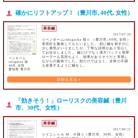
確かにリフトアップ！（豊川市､40代､女性）
美容鍼
2017/07/29
☆ペンネームridagacha 様☆ （豊川市､40代､女性）
美容針を施術してもらいました。 顔に鍼を刺すのに
少し勇気がいりましたが、丁寧な説明があり安心し
てお任せしました。 鍼だけでなく漢方パックと翡翠
ローラーも気持ちよく、効果がありそうだと実感し
ペンネーム
ながらの施術でした。顔だけではなく、全体の不調
ridagacha 様
40代､女性
も改善するように鍼をし...
愛知県 豊川市
詳細を見る »
「効きそう！」ローリスクの美容鍼（豊川
市、30代、女性）
美容鍼
2017/06/21
☆イニシャル Ｍ．Ｈ様☆（豊川市、30代、女性）