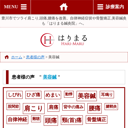
MENU
診療案内
豊川市でツライ肩こり,頭痛,腰痛を改善。自律神経症状や骨盤矯正,美容鍼灸
も「はりまる鍼灸院」へ。
ホーム
>
患者様の声
>
美容鍼
患者様の声 "
美容鍼
"
しびれ
ひざ痛
めまい
動悸
耳鳴り
美容鍼
股関節
肩痛
背中の痛み
腱鞘炎
肩こり
腰痛
自律神経
難聴
骨盤矯正
頭痛
頸(首)痛