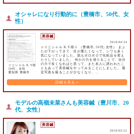
オシャレになり行動的に（豊橋市、50代、女
性）
美容鍼
2018/04/24
☆イニシャル K.Y様☆ （豊橋市､50代､女性） まぶ
たが下がってきて、目が重たくなって、シワも多く
気になっていました。肌もボロボロで化粧品を変え
たりしていました。 何かの力を借りることで、自分
の力で良くなればと思って、また友人に誘われたこ
イニシャル K.Y様
ともあって美容鍼をやってみることにしました。 最
50代、女性
愛知県 豊橋市
近写真を撮ることが少なくなり、...
詳細を見る »
モデルの高嶺未菜さんも美容鍼（豊川市、20
代、女性）
美容鍼
2018/03/22