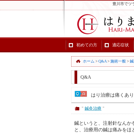
豊川市でツ
初めての方
適応症状
ホーム
>
Q&A
>
施術一般
>
鍼
Q&A
はり治療は痛くあり
"
鍼灸治療
"
鍼というと、注射針なんか
と、治療用の鍼は痛みをほ