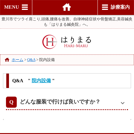
MENU
診療案内
豊川市でツライ肩こり,頭痛,腰痛を改善。自律神経症状や骨盤矯正,美容鍼灸
も「はりまる鍼灸院」へ。
ホーム
>
Q&A
>
院内設備
Q&A "
院内設備
"
どんな服装で行けば良いですか？