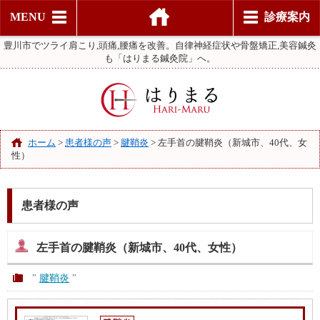
MENU
診療案内
豊川市でツライ肩こり,頭痛,腰痛を改善。自律神経症状や骨盤矯正,美容鍼灸
も「はりまる鍼灸院」へ。
ホーム
>
患者様の声
>
腱鞘炎
>
左手首の腱鞘炎（新城市、40代、女
性）
患者様の声
左手首の腱鞘炎（新城市、40代、女性）
"
腱鞘炎
"